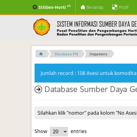
v1
SISGen-Horti
Beranda
Profil
Database PN
Impatiens
Jumlah record : 108 Asesi untuk komoditas
Database Sumber Daya G
Silahkan klik "nomor" pada kolom "No Asesi
Show
entries