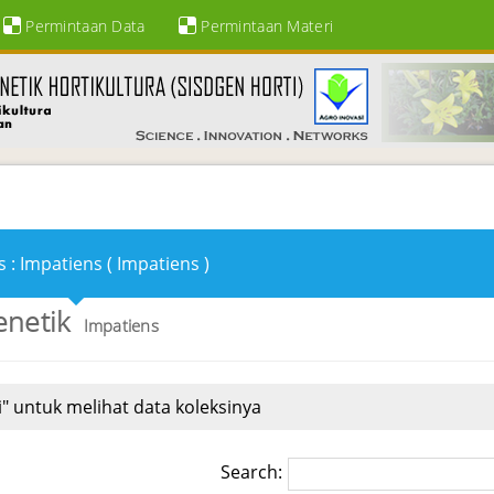
Permintaan Data
Permintaan Materi
 : Impatiens ( Impatiens )
enetik
Impatiens
" untuk melihat data koleksinya
Search: