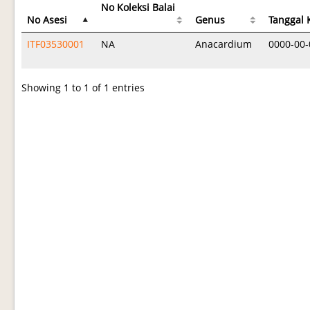
No Koleksi Balai
No Asesi
Genus
Tanggal 
ITF03530001
NA
Anacardium
0000-00-
Showing 1 to 1 of 1 entries