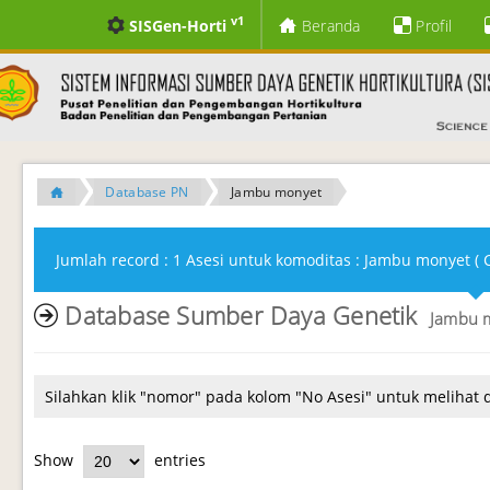
v1
SISGen-Horti
Beranda
Profil
Database PN
Jambu monyet
Jumlah record : 1 Asesi untuk komoditas : Jambu monyet ( 
Database Sumber Daya Genetik
Jambu 
Silahkan klik "nomor" pada kolom "No Asesi" untuk melihat 
Show
entries