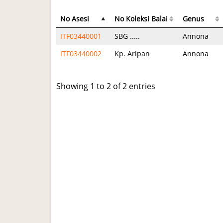
No Asesi
No Koleksi Balai
Genus
ITF03440001
SBG .....
Annona
ITF03440002
Kp. Aripan
Annona
Showing 1 to 2 of 2 entries