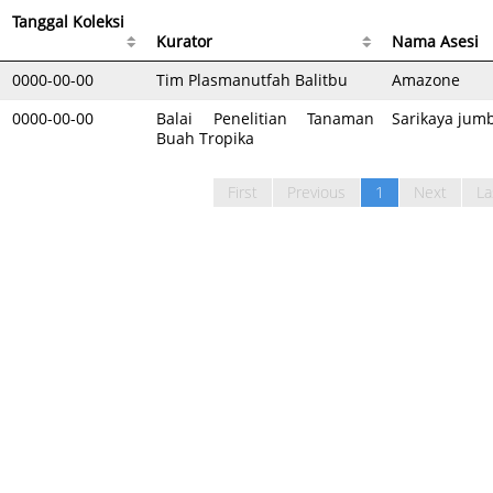
Tanggal Koleksi
Kurator
Nama Asesi
0000-00-00
Tim Plasmanutfah Balitbu
Amazone
0000-00-00
Balai Penelitian Tanaman
Sarikaya jum
Buah Tropika
First
Previous
1
Next
La