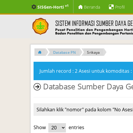
v1
SISGen-Horti
Beranda
Profil
Database PN
Srikaya
Jumlah record : 2 Asesi untuk komoditas : 
Database Sumber Daya G
Silahkan klik "nomor" pada kolom "No Asesi
Show
entries