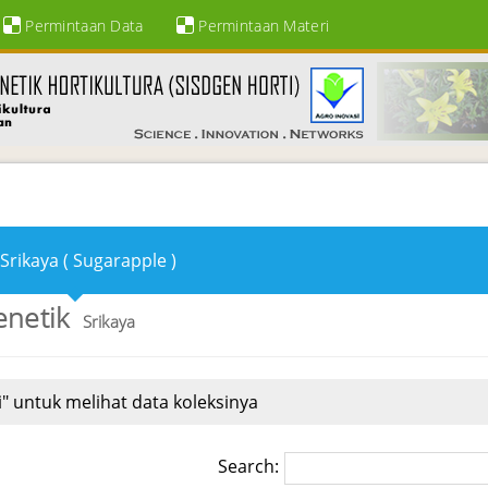
Permintaan Data
Permintaan Materi
Srikaya ( Sugarapple )
enetik
Srikaya
" untuk melihat data koleksinya
Search: