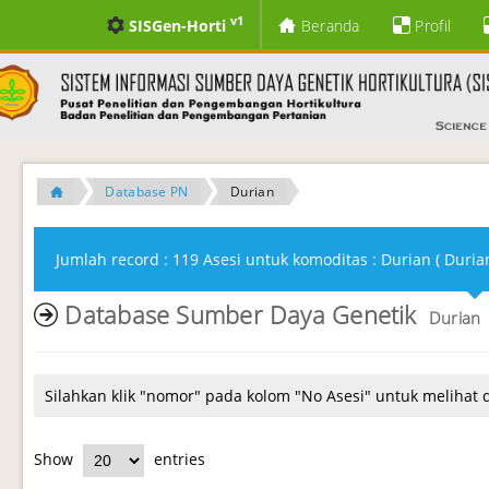
v1
SISGen-Horti
Beranda
Profil
Database PN
Durian
Jumlah record : 119 Asesi untuk komoditas : Durian ( Durian
Database Sumber Daya Genetik
Durian
Silahkan klik "nomor" pada kolom "No Asesi" untuk melihat 
Show
entries