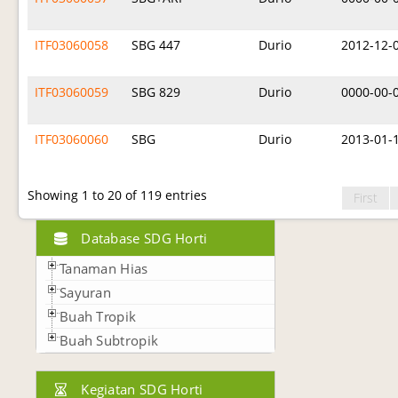
ITF03060058
SBG 447
Durio
2012-12-
ITF03060059
SBG 829
Durio
0000-00-
ITF03060060
SBG
Durio
2013-01-
Showing 1 to 20 of 119 entries
First
Database SDG Horti
Tanaman Hias
Sayuran
Buah Tropik
Buah Subtropik
Kegiatan SDG Horti