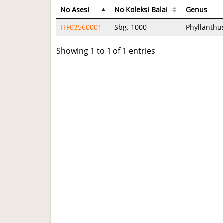
No Asesi
No Koleksi Balai
Genus
ITF03560001
Sbg. 1000
Phyllanthu
Showing 1 to 1 of 1 entries