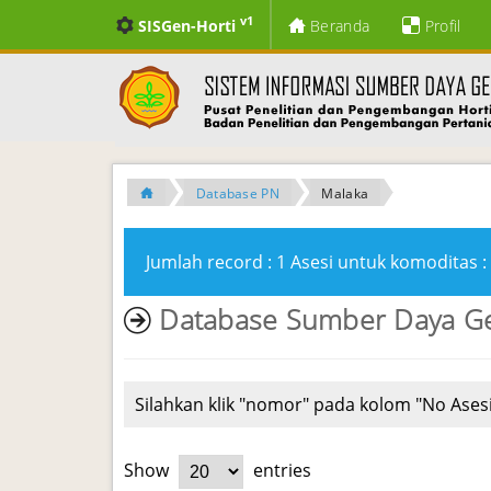
v1
SISGen-Horti
Beranda
Profil
Database PN
Malaka
Jumlah record : 1 Asesi untuk komoditas : 
Database Sumber Daya G
Silahkan klik "nomor" pada kolom "No Asesi
Show
entries