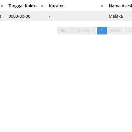
Tanggal Koleksi
Kurator
Nama Asesi
s
0000-00-00
-
Malaka
First
Previous
1
Next
La