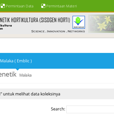
Permintaan Data
Permintaan Materi
Malaka ( Emblic )
enetik
Malaka
" untuk melihat data koleksinya
Search: